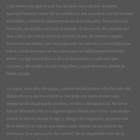
La primera vez que lo usé fue durante una ruta por la sierra.
Aparqué la moto cerca de un sendero y me aventuré con mi mochila
al hombro, confiando plenamente en el localizador. Pero para ser
honesto, no estaba del todo tranquilo. El recuerdo de aquella vez
que volví y encontré mi moto movida un par de metros seguía
fresco en mi mente. Con el localizador en marcha y conectado a mi
móvil, sentí una especie de calma que no había experimentado
antes. La app mostraba su ubicación exacta, y cada vez que
revisaba, ahí estaba mi fiel compañera, esperándome donde la
había dejado.
Lo mejor vino días después, cuando decidí probar otra función del
dispositivo: la alarma acústica. Durante una visita al mercado
medieval de un pequeño pueblo, mi casco desapareció. No sé si
fue un descuido mío o si alguien quiso llevárselo como «recuerdo».
Activé la alarma desde la app y, ¡bingo! En segundos, el pitido me
llevó directo al casco, que había caído detrás de un puesto de
artesanía. Esa sensación de control, de no depender solo de la