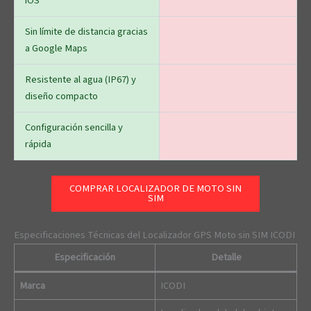
iOS
Sin límite de distancia gracias
a Google Maps
Resistente al agua (IP67) y
diseño compacto
Configuración sencilla y
rápida
COMPRAR LOCALIZADOR DE MOTO SIN
SIM
Especificaciones Técnicas del Localizador GPS Moto sin SIM ICODI
Especificación
Detalle
Marca
ICODI