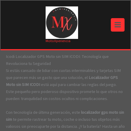
Ir
al
contenido
Main
Menu
MotoXperiencia
Icodi Localizador GPS Moto sin SIM ICODI: Tecnología que
Revoluciona tu Seguridad
Si estás cansado de lidiar con cuotas interminables y tarjetas SIM
que parecen más un gasto que una solución, el
Localizador GPS
Moto sin SIM ICODI
está aquí para cambiar las reglas del juego.
Este pequeño pero poderoso dispositivo promete lo que otros no
pueden: tranquilidad sin costos ocultos ni complicaciones.
Con tecnología de última generación, este
localizador gps moto sin
sim
te permite rastrear tu moto, coche o incluso tus objetos más
valiosos sin preocuparte por la distancia. ¿Y la batería? Hasta un año