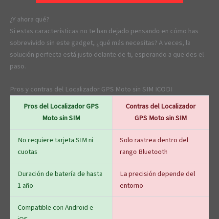
¿Y ahora qué?
Si estas características no te han dejado pensando en cómo has
sobrevivido sin este gadget, ¿qué más necesitas? A veces, la
solución perfecta está justo delante de ti, esperando a que des el
paso.
Pros y contras del Localizador GPS Moto sin SIM ICODI
Pros del Localizador GPS
Contras del Localizador
Moto sin SIM
GPS Moto sin SIM
No requiere tarjeta SIM ni
Solo rastrea dentro del
cuotas
rango Bluetooth
Duración de batería de hasta
La precisión depende del
1 año
entorno
Compatible con Android e