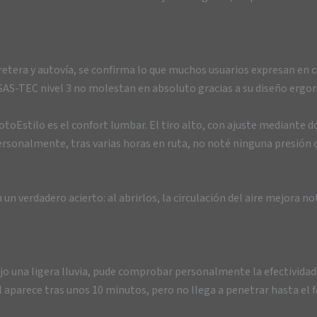
retera y autovía, se confirma lo que muchos usuarios expresan en 
 SAS-TEC nivel 3 no molestan en absoluto gracias a su diseño ergon
stilo es el confort lumbar. El tiro alto, con ajuste mediante dobl
onalmente, tras varias horas en ruta, no noté ninguna presión o 
 un verdadero acierto: al abrirlos, la circulación del aire mejo
una ligera lluvia, pude comprobar personalmente la efectividad d
 aparece tras unos 10 minutos, pero no llega a penetrar hasta el f