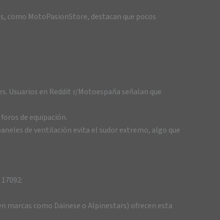
ados, como MotoPasionStore, destacan que pocos
iles. Usuarios en Reddit r/Motoespaña señalan que
 foros de equipación.
paneles de ventilación evita el sudor extremo, algo que
 17092:
o en marcas como Dainese o Alpinestars) ofrecen esta