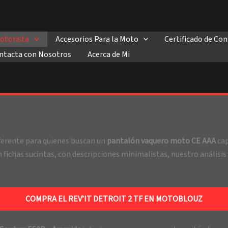
otorista
Accesorios Para la Moto
Certificado de C
ntacta con Nosotros
Acerca de Mi
eferente para quienes buscan un
pantalón vaquero moto CE AAA
cap
 fichas sucintas, con descripciones minimalistas, nuestro análisis
COMPRA EL REV’IT DETROIT 2 TF EN MOTOBLOUZ