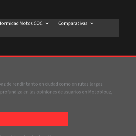
onformidad Motos COC
Comparativas
az de rendir tanto en ciudad como en rutas largas.
 profundiza en las opiniones de usuarios en Motoblouz,