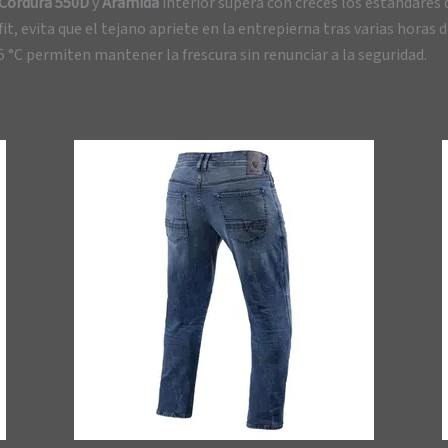
Cordura 550D
y
Aramida
interior supera con creces los estándares d
t, evita que el tejano apriete en la entrepierna tras varias horas d
25 °C permiten mantener la frescura sin renunciar a la seguridad.