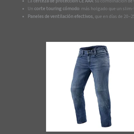
La
certeza de protección CE AAA
: su combinación de
Un
corte touring cómodo
: más holgado que un slim-fi
Paneles de ventilación efectivos
, que en días de 20–