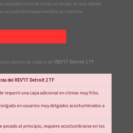
episodio corto de lluvia, el secado es muy rápido.
usar un pantalón impermeable por encima.
lgunos puntos de mejora del
REV’IT Detroit 2 TF
:
ras del REVʼIT Detroit 2 TF
de requerir una capa adicional en climas muy fríos.
 holgado en usuarios muy delgados acostumbrados a
 pesado al principio, requiere acostumbrarse en los