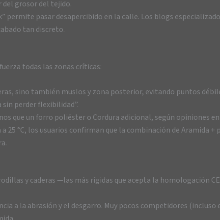
del grosor del tejido.
ck” permite pasar desapercibido en la calle. Los blogs especializ
bado tan discreto.
fuerza todas las zonas críticas:
aderas, sino también muslos y zona posterior, evitando puntos déb
in perder flexibilidad”.
nos que un forro poliéster o Cordura adicional, según opiniones en
m a 25 °C, los usuarios confirman que la combinación de Aramida + 
a.
rodillas y caderas —las más rígidas que acepta la homologación CE
encia a la abrasión y el desgarro. Muy pocos competidores (inclus
mida.