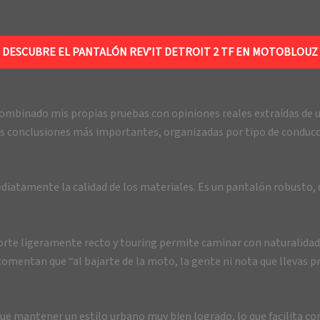
DESCUBRE EL PANTALÓN REV’IT DETROIT 2 TF EN MOTOBLOUZ
combinado mis propias pruebas con opiniones reales extraídas de
 conclusiones más importantes, organizadas por tipo de conducci
ediatamente la calidad de los materiales. Es un pantalón robusto
.
orte ligeramente recto y touring permite caminar con naturalidad,
mentan que “al bajarte de la moto, la gente ni nota que llevas pr
sigue mantener un estilo urbano muy bien logrado, lo que facilita 