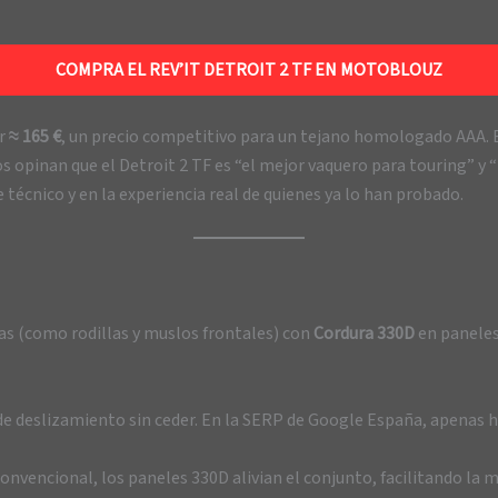
COMPRA EL REV’IT DETROIT 2 TF EN MOTOBLOUZ
or
≈ 165 €
, un precio competitivo para un tejano homologado AAA. 
 opinan que el Detroit 2 TF es “el mejor vaquero para touring” y “
técnico y en la experiencia real de quienes ya lo han probado.
as (como rodillas y muslos frontales) con
Cordura 330D
en paneles 
 de deslizamiento sin ceder. En la SERP de Google España, apenas h
onvencional, los paneles 330D alivian el conjunto, facilitando la