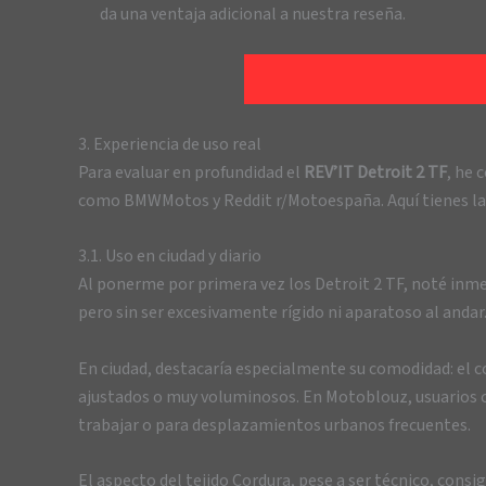
da una ventaja adicional a nuestra reseña.
3. Experiencia de uso real
Para evaluar en profundidad el
REV’IT Detroit 2 TF
, he 
como BMWMotos y Reddit r/Motoespaña. Aquí tienes las
3.1. Uso en ciudad y diario
Al ponerme por primera vez los Detroit 2 TF, noté inm
pero sin ser excesivamente rígido ni aparatoso al andar
En ciudad, destacaría especialmente su comodidad: el c
ajustados o muy voluminosos. En Motoblouz, usuarios co
trabajar o para desplazamientos urbanos frecuentes.
El aspecto del tejido Cordura, pese a ser técnico, con