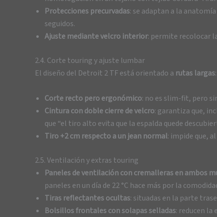
Protecciones precurvadas
: se adaptan a la anatomía
seguidos.
Ajuste mediante velcro interior
: permite recolocar l
2.4. Corte touring y ajuste lumbar
El diseño del Detroit 2 TF está orientado a
rutas largas
:
Corte recto pero ergonómico
: no es slim-fit, pero 
Cintura con doble cierre de velcro
: garantiza que, i
que “el tiro alto evita que la espalda quede descubier
Tiro +2 cm respecto a un jean normal
: impide que, a
2.5. Ventilación y extras touring
Paneles de ventilación con cremalleras en ambos m
paneles en un día de 22 °C hace más por la comodid
Tiras reflectantes ocultas
: situadas en la parte tras
Bolsillos frontales con solapas selladas
: reducen la