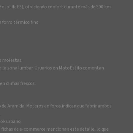
l MotoLifeES), ofreciendo confort durante más de 300 km
n forro térmico fino.
as molestas.
bra la zona lumbar. Usuarios en MotoEstilo comentan
 en climas frescos.
rro de Aramida. Moteros en foros indican que “abrir ambos
.
look urbano.
as fichas de e-commerce mencionan este detalle, lo que