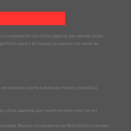
En comparación con otras páginas que apenas listan
perfecto para ir al trabajo sin parecer un mono de
secundarios (parte trasera de muslos y tobillos).
ay otros vaqueros que muestren este nivel sin ser
 movilidad. Muchos compradores en MotoEstilo coinciden