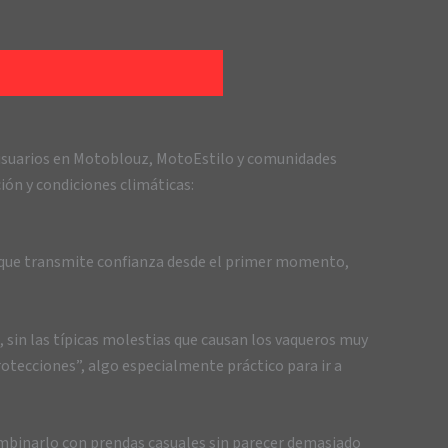
 usuarios en Motoblouz, MotoEstilo y comunidades
ón y condiciones climáticas:
, que transmite confianza desde el primer momento,
 sin las típicas molestias que causan los vaqueros muy
otecciones”, algo especialmente práctico para ir a
combinarlo con prendas casuales sin parecer demasiado