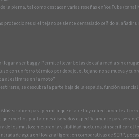
 de la pierna, tal como destacan varias reseñas en YouTube (cana
as protecciones si el tejano se siente demasiado ceñido al añadir u
sin llegar a ser baggy. Permite llevar botas de caña media sin arrug
ncluso con un forro térmico por debajo, el tejano no se mueva y cu
ta al estirarse en la moto”.
l estirarse, se descubra la parte baja de la espalda, función esencial
uslos
: se abren para permitir que el aire fluya directamente al fo
ad que muchos pantalones diseñados específicamente para verano”
era de los muslos; mejoran la visibilidad nocturna sin sacrificar el 
 entrada de agua en llovizna ligera; en comparativas de SERP, poc