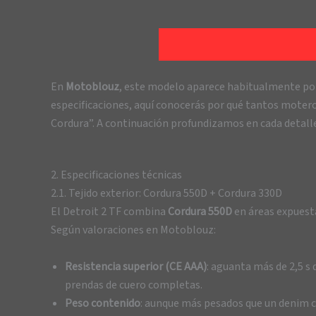
En
Motoblouz
, este modelo aparece habitualmente p
especificaciones, aquí conocerás por qué tantos moteros
Cordura”. A continuación profundizamos en cada detalle 
2. Especificaciones técnicas
2.1. Tejido exterior: Cordura 550D + Cordura 330D
El Detroit 2 TF combina
Cordura 550D
en áreas expuest
Según valoraciones en Motoblouz:
Resistencia superior (CE AAA)
: aguanta más de 2,5 s
prendas de cuero completas.
Peso contenido
: aunque más pesados que un denim c