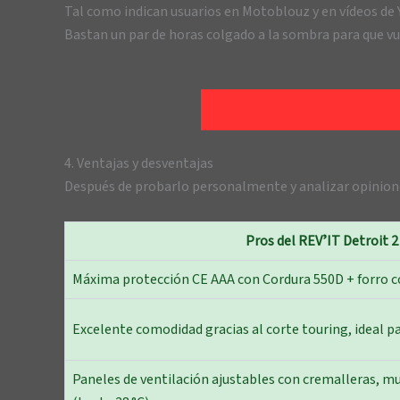
Tal como indican usuarios en Motoblouz y en vídeos de 
Bastan un par de horas colgado a la sombra para que v
4. Ventajas y desventajas
Después de probarlo personalmente y analizar opiniones
Pros del REVʼIT Detroit 2
Máxima protección CE AAA con Cordura 550D + forro 
Excelente comodidad gracias al corte touring, ideal par
Paneles de ventilación ajustables con cremalleras, muy