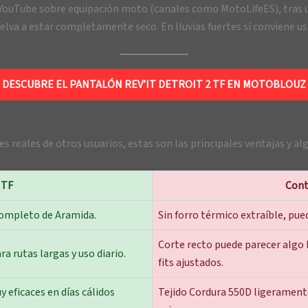
YouTube sobre equipación moto (canales como MotoLifeES), tras un 
uelva a estar completamente seco. En lluvias fuertes sí conviene 
DESCUBRE EL PANTALÓN REV’IT DETROIT 2 TF EN MOTOBLOUZ
 reales de otros usuarios, estas son las principales ventajas y a
 TF
Cont
completo de Aramida.
Sin forro térmico extraíble, pue
Corte recto puede parecer algo
a rutas largas y uso diario.
fits ajustados.
 eficaces en días cálidos
Tejido Cordura 550D ligeramente