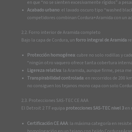
en que “no se sienten excesivamente rígidos” a pesar 
Acabado urbano
: el lavado oscuro tipo “washed bla
competidores combinan Cordura+Aramida con un aca
2.2. Forro interior de Aramida completo
Bajo la capa de Cordura, un
forro integral de Aramida
re
Protección homogénea
: cubre no solo rodillas y c
“ningún otro vaquero ofrece tanta cobertura interna s
Ligereza relativa
: la Aramida, aunque firme, pesa me
Transpirabilidad controlada
: en recorridos de 200 k
no consiguen los tejanos mono capa con solo Cordur
2.3. Protecciones SAS-TEC CE AAA
El Detroit 2 TF equipa
protecciones SAS-TEC nivel 3
en 
Certificación CE AAA
: la máxima categoría en resist
homologación en un tejano con tejido Cordura+Ara