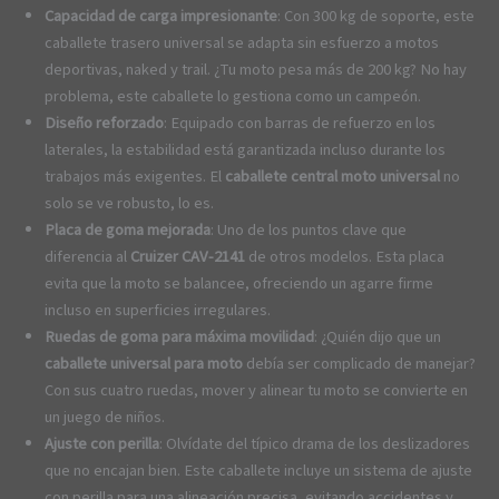
Capacidad de carga impresionante
: Con 300 kg de soporte, este
caballete trasero universal se adapta sin esfuerzo a motos
deportivas, naked y trail. ¿Tu moto pesa más de 200 kg? No hay
problema, este caballete lo gestiona como un campeón.
Diseño reforzado
: Equipado con barras de refuerzo en los
laterales, la estabilidad está garantizada incluso durante los
trabajos más exigentes. El
caballete central moto universal
no
solo se ve robusto, lo es.
Placa de goma mejorada
: Uno de los puntos clave que
diferencia al
Cruizer CAV-2141
de otros modelos. Esta placa
evita que la moto se balancee, ofreciendo un agarre firme
incluso en superficies irregulares.
Ruedas de goma para máxima movilidad
: ¿Quién dijo que un
caballete universal para moto
debía ser complicado de manejar?
Con sus cuatro ruedas, mover y alinear tu moto se convierte en
un juego de niños.
Ajuste con perilla
: Olvídate del típico drama de los deslizadores
que no encajan bien. Este caballete incluye un sistema de ajuste
con perilla para una alineación precisa, evitando accidentes y