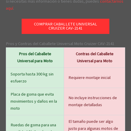
si necesitas más información o tienes dudas, puedes
contactarnos
aquí
.
COMPRAR CABALLETE UNIVERSAL
CRUIZER CAV-2141
Pros y Contras del Caballete Universal Moto Cruizer CAV-2141
Pros del Caballete
Contras del Caballete
Universal para Moto
Universal para Moto
Soporta hasta 300 kg sin
Requiere montaje inicial
esfuerzo
Placa de goma que evita
No incluye instrucciones de
movimientos y daños en la
montaje detalladas
moto
El tamaño puede ser algo
Ruedas de goma para una
justo para algunas motos de