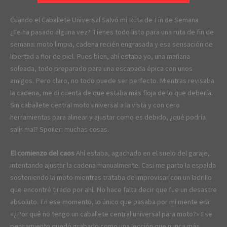
Cuando el Caballete Universal Salvó mi Ruta de Fin de Semana
¿Te ha pasado alguna vez? Tienes todo listo para una ruta de fin de
semana: moto limpia, cadena recién engrasada y esa sensación de
libertad a flor de piel. Pues bien, ahí estaba yo, una mañana
soleada, todo preparado para una escapada épica con unos
amigos. Pero claro, no todo puede ser perfecto. Mientras revisaba
la cadena, me di cuenta de que estaba más floja de lo que debería.
Sin caballete central moto universal a la vista y con cero
herramientas para alinear y ajustar como es debido, ¿qué podría
salir mal? Spoiler: muchas cosas.
El comienzo del caos
Ahí estaba, agachado en el suelo del garaje,
intentando ajustar la cadena manualmente. Casi me parto la espalda
sosteniendo la moto mientras trataba de improvisar con un ladrillo
que encontré tirado por ahí. No hace falta decir que fue un desastre
absoluto. En ese momento, lo único que pasaba por mi mente era:
«¿Por qué no tengo un caballete central universal para moto?» Ese
pensamiento quedó grabado como una lección que nunca más