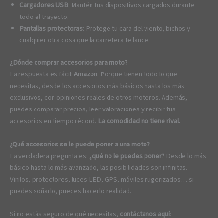
Cargadores USB
: Mantén tus dispositivos cargados durante
todo el trayecto.
Pantallas protectoras
: Protege tu cara del viento, bichos y
cualquier otra cosa que la carretera te lance.
¿Dónde comprar accesorios para moto?
La respuesta es fácil:
Amazon
. Porque tienen todo lo que
necesitas, desde los accesorios más básicos hasta los más
exclusivos, con opiniones reales de otros moteros. Además,
puedes comparar precios, leer valoraciones y recibir tus
accesorios en tiempo récord.
La comodidad no tiene rival.
¿Qué accesorios se le puede poner a una moto?
La verdadera pregunta es:
¿qué no le puedes poner?
Desde lo más
básico hasta lo más avanzado, las posibilidades son infinitas.
Vinilos, protectores, luces LED, GPS, móviles rugerizados… si
puedes soñarlo, puedes hacerlo realidad.
Si no estás seguro de qué necesitas,
contáctanos aquí
: