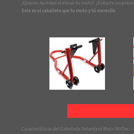
¿Quieres facilidad al elevar tu moto? ¿Evitarte sorpres
Este es el caballete que tu moto y tú merecéis
.
Características del Caballete Delantero Moto WilTec –