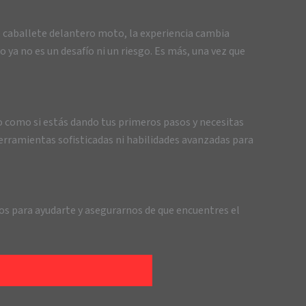
 caballete delantero moto, la experiencia cambia
 ya no es un desafío ni un riesgo. Es más, una vez que
 como si estás dando tus primeros pasos y necesitas
herramientas sofisticadas ni habilidades avanzadas para
os para ayudarte y asegurarnos de que encuentres el