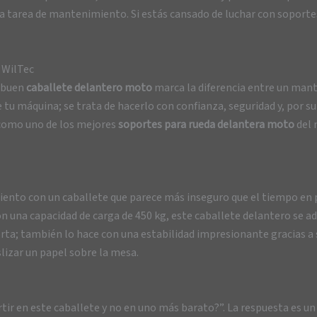
ada tarea de mantenimiento. Si estás cansado de luchar con soporte
 WilTec
n buen
caballete delantero moto
marca la diferencia entre un man
e tu máquina; se trata de hacerlo con confianza, seguridad y, por su
 como uno de los mejores
soportes para rueda delantera moto
del 
ento con un caballete que parece más inseguro que el tiempo en pl
Con una capacidad de carga de 450 kg, este caballete delantero se
orta; también lo hace con una estabilidad impresionante gracias a
lizar un papel sobre la mesa.
ir en este caballete y no en uno más barato?”. La respuesta es un