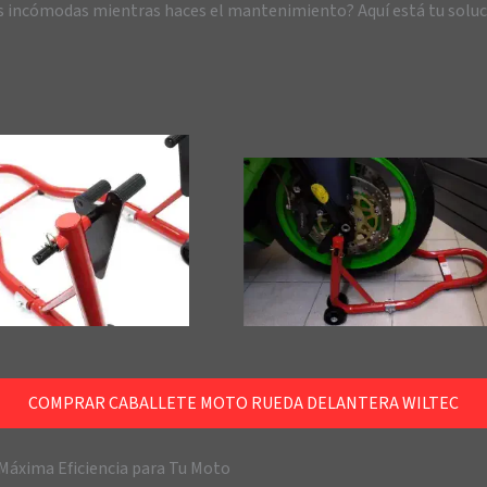
as incómodas mientras haces el mantenimiento? Aquí está tu solució
COMPRAR CABALLETE MOTO RUEDA DELANTERA WILTEC
 Máxima Eficiencia para Tu Moto