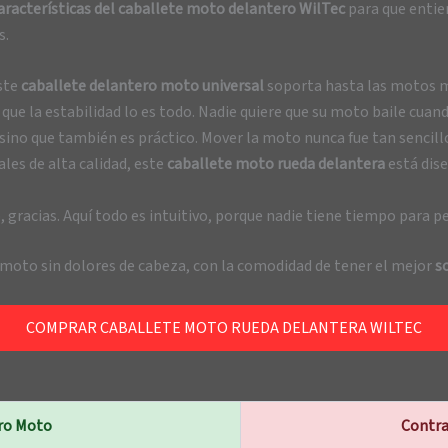
aracterísticas del caballete moto delantero WilTec
para que entien
s.
Este
caballete delantero moto universal
soporta hasta las motos má
ue la estabilidad lo es todo. Nadie quiere que su moto baile cuando
, sino que también es práctico. Mover la moto nunca fue tan sencil
ales de alta calidad, este
caballete moto rueda delantera
está dise
 gracias. Aquí todo es intuitivo, porque nadie tiene tiempo para 
u moto sin dolores de cabeza, con la comodidad de tener el mejor
s
COMPRAR CABALLETE MOTO RUEDA DELANTERA WILTEC
ero Moto
Contra