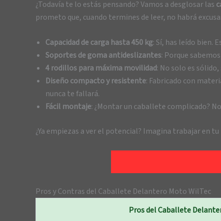
¿Todavía te lo estás pensando? Vamos a desglosar las
c
prometo que, cuando termines de leer, no habrá excusa
Capacidad de carga hasta 450 kg
: Sí, has leído bien. 
Soportes de goma antideslizantes
: Porque sabemos q
4 rodillos para máxima movilidad
: No solo es sólido
Diseño compacto y resistente
: Fabricado con materi
nunca te fallará.
Fácil montaje
: ¿Montar un caballete complicado? No,
¿Ya empiezas a ver el potencial? Imagina trabajar en t
Pros y Contras del Caballete Delantero Moto WilTec
Pros del Caballete Delant