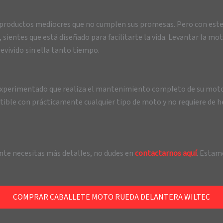
n productos mediocres que no cumplen sus promesas. Pero con este
ientes que está diseñado para facilitarte la vida. Levantar la moto
vivido sin ella tanto tiempo.
 experimentado que realiza el mantenimiento completo de su moto
atible con prácticamente cualquier tipo de moto y no requiere de 
nte necesitas más detalles, no dudes en
contactarnos aquí
. Estam
COMPRAR CABALLETE MOTO RUEDA DELANTERA WILTEC