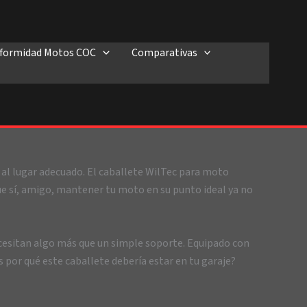
onformidad Motos COC
Comparativas
o al lugar adecuado. El caballete WilTec para moto
que sí, amigo, mantener tu moto en su punto ideal ya no
cesitan algo más que un simple soporte. Equipado con
 por qué este caballete debería estar en tu garaje?