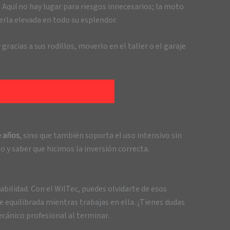
. Aquí no hay lugar para riesgos innecesarios; la moto
erla elevada en todo su esplendor.
racias a sus rodillos, moverlo en el taller o el garaje
 años
, sino que también soporta el uso intensivo sin
y saber que hicimos la inversión correcta.
abilidad. Con el WilTec, puedes olvidarte de esos
equilibrada mientras trabajas en ella. ¿Tienes dudas
ecánico profesional al terminar.