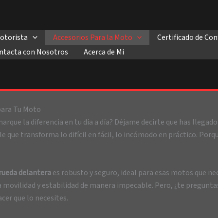
otorista
Accesorios Para la Moto
Certificado de C
ntacta con Nosotros
Acerca de Mi
para Tu Moto
arque la diferencia en tu día a día? Déjame decirte que has llegad
e que transforma lo difícil en fácil, lo incómodo en práctico. Por
rueda delantera
es robusto y seguro, ideal para esas motos que ne
 movilidad y estabilidad de manera impecable. Pero, ¿te preguntas
acer que lo necesites.