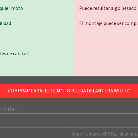
lquier moto
Puede resultar algo pesado
ilidad
El montaje puede ser compli
les de calidad
COMPRAR CABALLETE MOTO RUEDA DELANTERA WILTEC
o WilTec
Soporta hasta 450 kg, ideal par