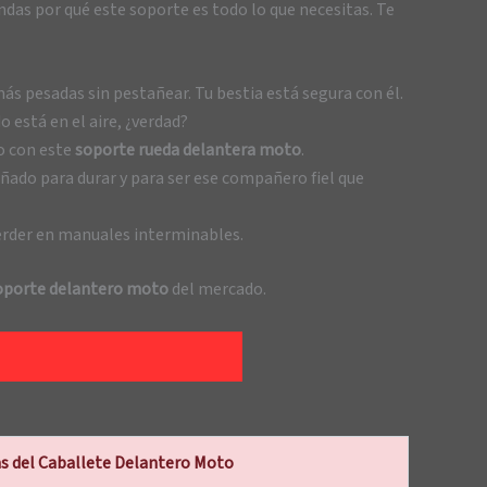
das por qué este soporte es todo lo que necesitas. Te
s pesadas sin pestañear. Tu bestia está segura con él.
 está en el aire, ¿verdad?
lo con este
soporte rueda delantera moto
.
ñado para durar y para ser ese compañero fiel que
perder en manuales interminables.
oporte delantero moto
del mercado.
s del Caballete Delantero Moto