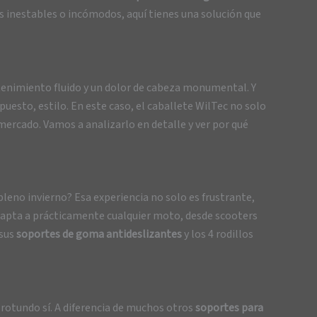
s inestables o incómodos, aquí tienes una solución que
tenimiento fluido y un dolor de cabeza monumental. Y
puesto, estilo. En este caso, el caballete WilTec no solo
mercado. Vamos a analizarlo en detalle y ver por qué
eno invierno? Esa experiencia no solo es frustrante,
 adapta a prácticamente cualquier moto, desde scooters
 sus
soportes de goma antideslizantes
y los 4 rodillos
 rotundo sí. A diferencia de muchos otros
soportes para