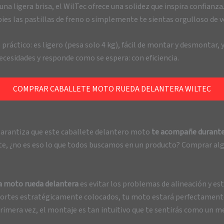
a ligera brisa, el WilTec ofrece una solidez que inspira confianza
ies las pastillas de freno o simplemente te sientas orgulloso de v
ctico: es ligero (pesa solo 4 kg), fácil de montar y desmontar, y g
necesidades y responde como se espera: con eficiencia.
COMPRAR CABALLETE MOTO RUEDA DELANTERA WILTEC
 garantiza que este caballete delantero moto
te acompañe durante
e, ¿no es eso lo que todos buscamos en un producto? Comprar algo 
a moto rueda delantera
es evitar los problemas de alineación y est
oportes estratégicamente colocados, tu moto estará perfectamente 
rimera vez, el montaje es tan intuitivo que te sentirás como un m