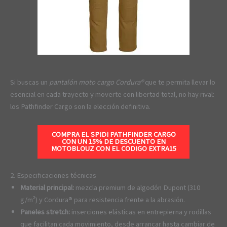
Si buscas un
pantalón moto cargo Cordura®
que te permita llevar lo
esencial en cada trayecto y moverte con libertad total, no hay rival:
los Pathfinder Cargo son la elección definitiva.
COMPRA EL SPIDI PATHFINDER CARGO
CON UN 15% DE DESCUENTO EN
MOTOBLOUZ CON EL CODIGO
EXTRA15
2. Especificaciones técnicas
Material principal:
mezcla premium de algodón Dupont (310
g/m²) y Cordura® para resistencia frente a la abrasión.
Paneles stretch:
inserciones elásticas en entrepierna y rodillas
que facilitan cada movimiento, desde arrancar hasta cambiar de