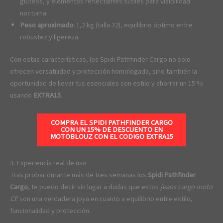
glúteos, y elementos reflectantes sutiles para visibilidad
nocturna.
Peso aproximado:
1,2 kg (talla 32), equilibrio óptimo entre
robustez y ligereza.
Con estas características, los Spidi Pathfinder Cargo no solo
ofrecen versatilidad y protección homologada, sino también la
oportunidad de llevar tus esenciales con estilo y ahorrar un 15 %
usando
EXTRA15
.
COMPRA EL SPIDI PATHFINDER CARGO
CON UN 15% DE DESCUENTO EN
MOTOBLOUZ CON EL CODIGO
EXTRA15
3. Experiencia real de uso
Tras probar durante más de tres semanas los
Spidi Pathfinder
Cargo
, te puedo decir sin lugar a dudas que estos
jeans cargo moto
CE
son una verdadera joya en cuanto a equilibrio entre estilo,
funcionalidad y protección.