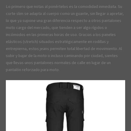
Lo primero que notas al ponértelos es la comodidad inmediata. Su
corte slim se adapta al cuerpo como un guante, sin llegar a apretar,
lo que ya supone una gran diferencia respecto a otros pantalones
moto cargo del mercado, que tienden a ser algo rígidos o
incómodos en las primeras horas de uso. Gracias a los paneles
elásticos (stretch) situados estratégicamente en rodillas y
entrepierna, estos jeans permiten total libertad de movimiento. Al
subir y bajar de la moto o incluso caminando por ciudad, sientes
que llevas unos pantalones normales de calle en lugar de un
pantalón reforzado para moto.