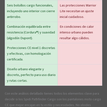
Seis bolsillos cargo funcionales,
Las protecciones Warrior
incluyendo uno interior con cierre
Lite necesitan un ajuste
antirrobo.
inicial cuidadoso.
Combinación equilibrada entre
En condiciones de calor
resistencia (Cordura®) y suavidad
intenso urbano pueden
(algodón Dupont).
resultar algo cálidos.
Protecciones CE nivel 1 discretas
y efectivas, con homologación
certificada.
Diseño urbano elegante y
discreto, perfecto para uso diario
y rutas cortas.
Con este análisis detallado tienes todos los elementos clave para
decidir si los Spidi Pathfinder Cargo son los pantalones moto cargo
CE que mejor encajan en tu estilo y necesidades. No olvides