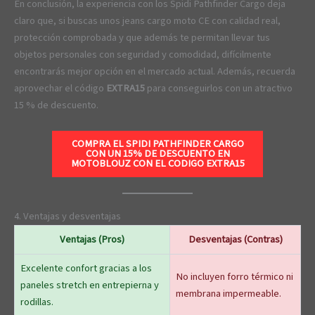
En conclusión, la experiencia con los Spidi Pathfinder Cargo deja
claro que, si buscas unos jeans cargo moto CE con calidad real,
protección comprobada y que además te permitan llevar tus
objetos personales con seguridad y comodidad, difícilmente
encontrarás mejor opción en el mercado actual. Además, recuerda
aprovechar el código
EXTRA15
para conseguirlos con un atractivo
15 % de descuento.
COMPRA EL SPIDI PATHFINDER CARGO
CON UN 15% DE DESCUENTO EN
MOTOBLOUZ CON EL CODIGO
EXTRA15
4. Ventajas y desventajas
Ventajas (Pros)
Desventajas (Contras)
Excelente confort gracias a los
No incluyen forro térmico ni
paneles stretch en entrepierna y
membrana impermeable.
rodillas.