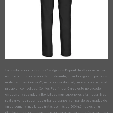
La combinación de Cordura® y algodón Dupont de alta resistencia
es otro punto destacable. Normalmente, cuando eliges un pantalón
moto cargo en Cordura®, esperas durabilidad, pero sueles pagar el
precio en comodidad. Con los Pathfinder Cargo esto no sucede:
ofrecen una suavidad y flexibilidad muy superiores a la media. Tras
realizar varios recorridos urbanos diarios y un par de escapadas de
fin de semana más largas (rutas de más de 200 kilómetros en un
día), he comprobado que no se produce roce ni irritación en ninguna