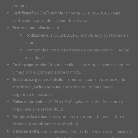
postura.
Certificación CE “A”:
cumple la norma EN 17092-3:2020 para
protección contra deslizamientos leves.
Protecciones Warrior Lite:
Rodillas nivel 1 CE EN 1621-1, extraíbles y ajustables en
altura.
Compatibles con protectores de cadera Warrior Lite (no
incluidos).
Corte y ajuste:
slim fit que se ciñe sin apretar, minimiza pliegues
y mejora la ergonomía sobre la moto.
Bolsillos cargo:
seis bolsillos robustos (cuatro exteriores, dos
interiores), incluyendo uno antirrobo oculto para mayor
seguridad en paradas.
Tallas disponibles:
US 28 a US 40; guía detallada de cintura y
largo interior en Motoblouz.
Temporada de uso:
ideal primavera-verano urbano (sin forro
térmico ni membrana impermeable).
Detalles extra:
cierre metálico reforzado, refuerzos en muslos y