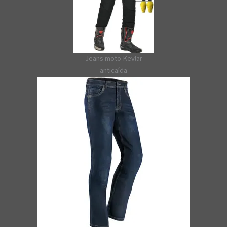
Jeans moto Kevlar
anticaída