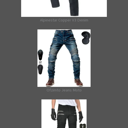
Alpinestar Copper V3 Denim
Ofzimto Jeans Moto