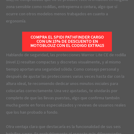
zona sensible como rodillas, entrepierna o cintura, algo que sí
ocurre con otros modelos menos trabajados en cuanto a
ergonomía.
COMPRA EL SPIDI PATHFINDER CARGO
CON UN 15% DE DESCUENTO EN
MOTOBLOUZ CON EL CODIGO
EXTRA15
Hablando de seguridad, las protecciones Warrior Lite CE de rodilla
(nivel 1) resultan compactas y discretas visualmente, y al mismo
tiempo aportan una seguridad sólida. Como consejo personal y
después de ajustar las protecciones varias veces hasta dar con la
altura ideal, te recomiendo dedicar unos minutos iniciales para
colocarlas correctamente. Una vez ajustadas, te olvidarás por
completo de que las llevas puestas, algo que confirma también
mucha gente en foros especializados y reviews de usuarios reales
que los han probado a fondo.
Otra ventaja clara que destacaría es la funcionalidad de sus seis
bolsillos cargo. Es probablemente el aspecto más diferenciador