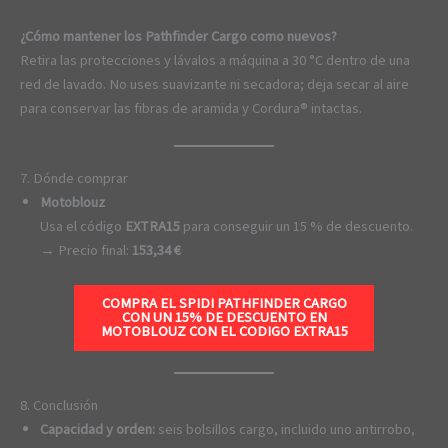
¿Cómo mantener los Pathfinder Cargo como nuevos?
Retira las protecciones y lávalos a máquina a 30 °C dentro de una
red de lavado. No uses suavizante ni secadora; deja secar al aire
para conservar las fibras de aramida y Cordura® intactas.
7. Dónde comprar
Motoblouz
Usa el código
EXTRA15
para conseguir un 15 % de descuento.
→ Precio final:
153,34 €
COMPRA EL SPIDI PATHFINDER CARGO
CON UN 15% DE DESCUENTO EN
MOTOBLOUZ CON EL CODIGO
EXTRA15
8. Conclusión
Capacidad y orden:
seis bolsillos cargo, incluido uno antirrobo,