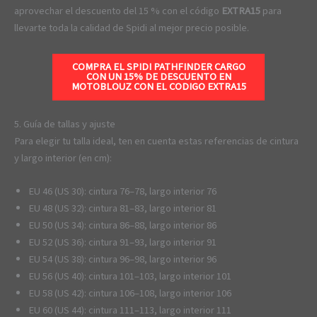
aprovechar el descuento del 15 % con el código
EXTRA15
para
llevarte toda la calidad de Spidi al mejor precio posible.
COMPRA EL SPIDI PATHFINDER CARGO
CON UN 15% DE DESCUENTO EN
MOTOBLOUZ CON EL CODIGO
EXTRA15
5. Guía de tallas y ajuste
Para elegir tu talla ideal, ten en cuenta estas referencias de cintura
y largo interior (en cm):
EU 46 (US 30): cintura 76–78, largo interior 76
EU 48 (US 32): cintura 81–83, largo interior 81
EU 50 (US 34): cintura 86–88, largo interior 86
EU 52 (US 36): cintura 91–93, largo interior 91
EU 54 (US 38): cintura 96–98, largo interior 96
EU 56 (US 40): cintura 101–103, largo interior 101
EU 58 (US 42): cintura 106–108, largo interior 106
EU 60 (US 44): cintura 111–113, largo interior 111