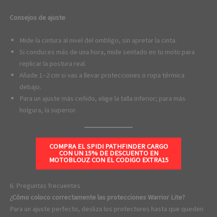
Consejos de ajuste
Mide la cintura al nivel del ombligo, sin apretar la cinta.
Si conduces más de una hora, mide sentado en tu moto para
replicar la postura real.
Añade 1–2 cm si vas a llevar protecciones o ropa térmica
debajo.
Para un ajuste más ceñido, elige la talla inferior; para más
holgura, la superior.
COMPRA EL SPIDI PATHFINDER CARGO
CON UN 15% DE DESCUENTO EN
MOTOBLOUZ CON EL CODIGO
EXTRA15
6. Preguntas frecuentes
¿Cómo coloco correctamente las protecciones Warrior Lite?
Para un ajuste perfecto, desliza los protectores hasta que queden