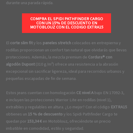
durante una parada rápida.
COMPRA EL SPIDI PATHFINDER CARGO
CON UN 15% DE DESCUENTO EN
MOTOBLOUZ CON EL CODIGO
EXTRA15
El
corte slim fit
y los
paneles stretch
colocados en entrepierna y
rodillas proporcionan un confort tan natural que olvidarás que llevas
protecciones. Además, la mezcla premium de
Cordura® con
algodón Dupont
(310 g/m²) ofrece una resistencia a la abrasión
excepcional sin sacrificar ligereza, ideal para recorridos urbanos y
pequeñas escapadas de fin de semana.
Estos jeans cuentan con homologación
CE nivel A
bajo EN 17092-3,
e incluyen las protecciones Warrior Lite en rodillas (nivel 1),
extraíbles y regulables en altura. ¿Lo mejor? Con el código
EXTRA15
obtienes un
15 % de descuento
y los Spidi Pathfinder Cargo te
quedan por
153,34 €
en Motoblouz, ofreciéndote un precio
imbatible en comodidad, estilo y seguridad.