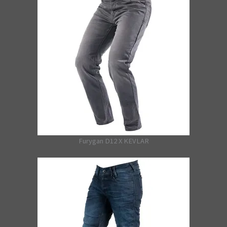
Furygan D12 X KEVLAR