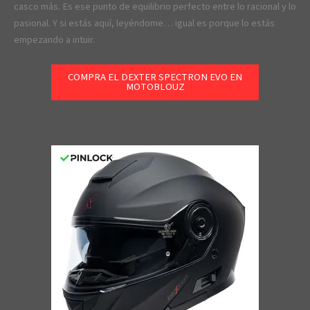
casco más. Es ese punto de equilibrio perfecto entre lo racional y lo
pasional. Y si estás aquí, leyéndome… igual es porque lo estás
empezando a intuir.
COMPRA EL DEXTER SPECTRON EVO EN
MOTOBLOUZ