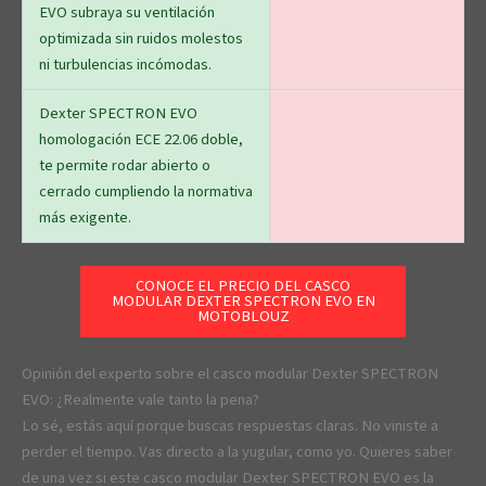
EVO subraya su ventilación
optimizada sin ruidos molestos
ni turbulencias incómodas.
Dexter SPECTRON EVO
homologación ECE 22.06 doble,
te permite rodar abierto o
cerrado cumpliendo la normativa
más exigente.
CONOCE EL PRECIO DEL CASCO
MODULAR DEXTER SPECTRON EVO EN
MOTOBLOUZ
Opinión del experto sobre el casco modular Dexter SPECTRON
EVO: ¿Realmente vale tanto la pena?
Lo sé, estás aquí porque buscas respuestas claras. No viniste a
perder el tiempo. Vas directo a la yugular, como yo. Quieres saber
de una vez si este casco modular Dexter SPECTRON EVO es la