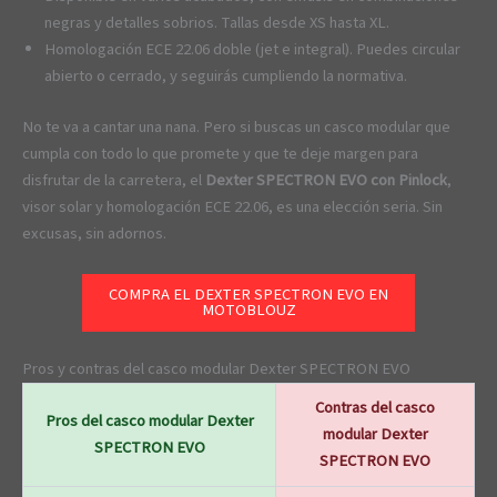
negras y detalles sobrios. Tallas desde XS hasta XL.
Homologación ECE 22.06 doble (jet e integral). Puedes circular
abierto o cerrado, y seguirás cumpliendo la normativa.
No te va a cantar una nana. Pero si buscas un casco modular que
cumpla con todo lo que promete y que te deje margen para
disfrutar de la carretera, el
Dexter SPECTRON EVO con Pinlock
,
visor solar y homologación ECE 22.06, es una elección seria. Sin
excusas, sin adornos.
COMPRA EL DEXTER SPECTRON EVO EN
MOTOBLOUZ
Pros y contras del casco modular Dexter SPECTRON EVO
Contras del casco
Pros del casco modular Dexter
modular Dexter
SPECTRON EVO
SPECTRON EVO