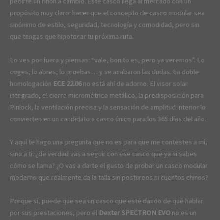
pedirte un riñón a cambio. Este casco llega al mercado con un
propósito muy claro: hacer que el concepto de casco modular sea
sinónimo de estilo, seguridad, tecnología y comodidad, pero sin
que tengas que hipotecar tu próxima ruta.
Lo ves por fuera y piensas: “vale, bonito es, pero ya veremos”. Lo
coges, lo abres, lo pruebas… y se acabaron las dudas. La doble
homologación
ECE 22.06
no está ahí de adorno. El visor solar
integrado, el cierre micrométrico metálico, la predisposición para
Pinlock, la ventilación precisa y la sensación de amplitud interior lo
convierten en un candidato a casco único para los 365 días del año.
Y aquí te hago una pregunta que no es para que me contestes a mí,
sino a ti: ¿de verdad vas a seguir con ese casco que ya ni sabes
cómo se llama? ¿O vas a darte el gusto de probar un casco modular
moderno que realmente da la talla sin postureos ni cuentos chinos?
Porque sí, puede que sea un casco que esté dando de qué hablar
por sus prestaciones, pero el
Dexter SPECTRON EVO
no es un