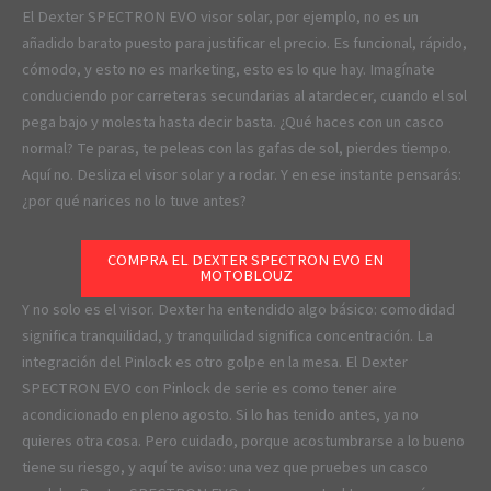
El Dexter SPECTRON EVO visor solar, por ejemplo, no es un
añadido barato puesto para justificar el precio. Es funcional, rápido,
cómodo, y esto no es marketing, esto es lo que hay. Imagínate
conduciendo por carreteras secundarias al atardecer, cuando el sol
pega bajo y molesta hasta decir basta. ¿Qué haces con un casco
normal? Te paras, te peleas con las gafas de sol, pierdes tiempo.
Aquí no. Desliza el visor solar y a rodar. Y en ese instante pensarás:
¿por qué narices no lo tuve antes?
COMPRA EL DEXTER SPECTRON EVO EN
MOTOBLOUZ
Y no solo es el visor. Dexter ha entendido algo básico: comodidad
significa tranquilidad, y tranquilidad significa concentración. La
integración del Pinlock es otro golpe en la mesa. El Dexter
SPECTRON EVO con Pinlock de serie es como tener aire
acondicionado en pleno agosto. Si lo has tenido antes, ya no
quieres otra cosa. Pero cuidado, porque acostumbrarse a lo bueno
tiene su riesgo, y aquí te aviso: una vez que pruebes un casco