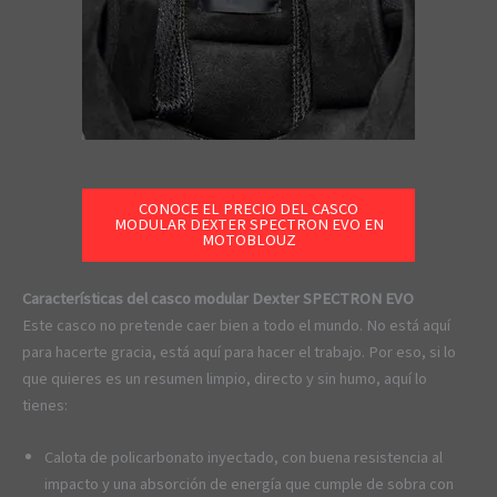
CONOCE EL PRECIO DEL CASCO
MODULAR DEXTER SPECTRON EVO EN
MOTOBLOUZ
Características del casco modular Dexter SPECTRON EVO
Este casco no pretende caer bien a todo el mundo. No está aquí
para hacerte gracia, está aquí para hacer el trabajo. Por eso, si lo
que quieres es un resumen limpio, directo y sin humo, aquí lo
tienes:
Calota de policarbonato inyectado, con buena resistencia al
impacto y una absorción de energía que cumple de sobra con