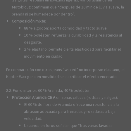
las gotas resbalan en lloviznas ligeras; varios usuarios en
Motoblouz confirman que “después de 10 min de lluvia suave, la
prenda ni se humedece por dentro”.
Composición mixta
:
88 % algodón: aporta comodidad y tacto suave.
10 % poliéster: refuerza la durabilidad y la resistencia al
desgaste.
2 % elastano: permite cierta elasticidad para facilitar el
movimiento en ciudad.
En comparación con otros jeans “waxed” no incorporan elastano, el
Kaptor Wax gana en movilidad sin sacrificar el efecto encerado.
2.2. Forro interior: 60 % Aramida, 40 % poliéster
Protección Aramida CE A
en zonas críticas (rodillas y nalgas):
El 60 % de fibra de Aramida ofrece una resistencia a la
abrasión adecuada para frenadas y rozaduras a baja
velocidad.
Usuarios en foros señalan que “tras varias lavadas