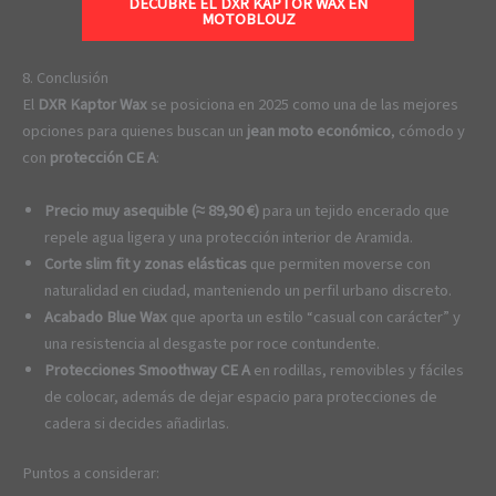
DECUBRE EL DXR KAPTOR WAX EN
MOTOBLOUZ
8. Conclusión
El
DXR Kaptor Wax
se posiciona en 2025 como una de las mejores
opciones para quienes buscan un
jean moto económico
, cómodo y
con
protección CE A
:
Precio muy asequible (≈ 89,90 €)
para un tejido encerado que
repele agua ligera y una protección interior de Aramida.
Corte slim fit y zonas elásticas
que permiten moverse con
naturalidad en ciudad, manteniendo un perfil urbano discreto.
Acabado Blue Wax
que aporta un estilo “casual con carácter” y
una resistencia al desgaste por roce contundente.
Protecciones Smoothway CE A
en rodillas, removibles y fáciles
de colocar, además de dejar espacio para protecciones de
cadera si decides añadirlas.
Puntos a considerar: