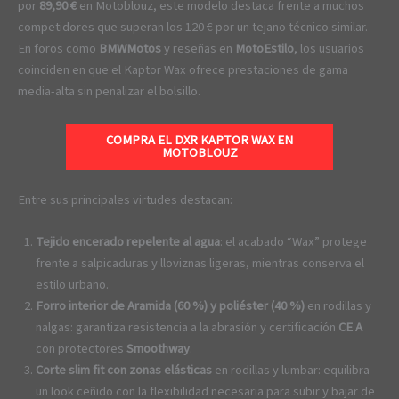
por
89,90 €
en Motoblouz, este modelo destaca frente a muchos
competidores que superan los 120 € por un tejano técnico similar.
En foros como
BMWMotos
y reseñas en
MotoEstilo
, los usuarios
coinciden en que el Kaptor Wax ofrece prestaciones de gama
media-alta sin penalizar el bolsillo.
COMPRA EL DXR KAPTOR WAX EN
MOTOBLOUZ
Entre sus principales virtudes destacan:
Tejido encerado repelente al agua
: el acabado “Wax” protege
frente a salpicaduras y lloviznas ligeras, mientras conserva el
estilo urbano.
Forro interior de Aramida (60 %) y poliéster (40 %)
en rodillas y
nalgas: garantiza resistencia a la abrasión y certificación
CE A
con protectores
Smoothway
.
Corte slim fit con zonas elásticas
en rodillas y lumbar: equilibra
un look ceñido con la flexibilidad necesaria para subir y bajar de