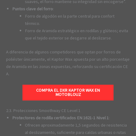
suaves, el forro mantiene su integridad sin encogerse”.
Puntos clave del forro
:
Forro de algodón en la parte central para confort
térmico.
Forro de Aramida estratégico en rodillas y glúteos; evita
que el tejido exterior se desgarre al deslizarse.
A diferencia de algunos competidores que optan por forros de
poliéster únicamente, el Kaptor Wax apuesta por un alto porcentaje
de Aramida en las zonas expuestas, reforzando su certificación CE
A.
COMPRA EL DXR KAPTOR WAX EN
MOTOBLOUZ
2.3. Protecciones Smoothway CE Level 1
Protectores de rodilla certificados EN 1621-1 Nivel 1
:
Ofrecen aproximadamente 1,5 segundos de resistencia
al deslizamiento, suficiente para caídas urbanas o rutas