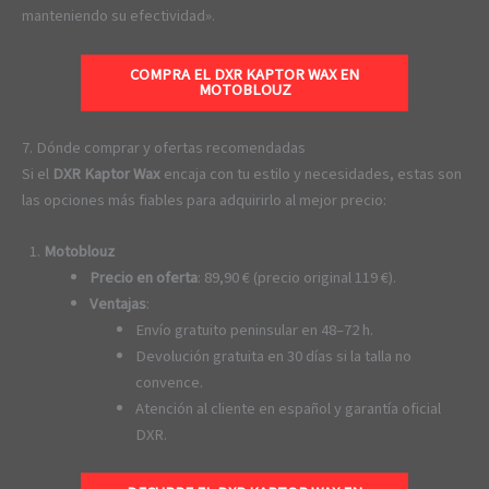
manteniendo su efectividad».
COMPRA EL DXR KAPTOR WAX EN
MOTOBLOUZ
7. Dónde comprar y ofertas recomendadas
Si el
DXR Kaptor Wax
encaja con tu estilo y necesidades, estas son
las opciones más fiables para adquirirlo al mejor precio:
Motoblouz
Precio en oferta
: 89,90 € (precio original 119 €).
Ventajas
:
Envío gratuito peninsular en 48–72 h.
Devolución gratuita en 30 días si la talla no
convence.
Atención al cliente en español y garantía oficial
DXR.