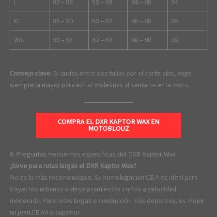
L
82 – 86
58 – 60
84 – 86
34
XL
86 – 90
60 – 62
86 – 88
36
2XL
90 – 94
62 – 64
88 – 90
38
Consejo clave
: Si dudas entre dos tallas por el corte slim, elige
siempre la mayor para evitar molestias al sentarte en la moto.
COMPRA EL DXR KAPTOR WAX EN
MOTOBLOUZ
6. Preguntas frecuentes específicas del DXR Kaptor Wax
¿Sirve para rutas largas el DXR Kaptor Wax?
No es lo más recomendable. Su homologación CE A es ideal para
trayectos urbanos o desplazamientos cortos a velocidad
moderada. Para rutas largas o conducción más deportiva, es mejor
un jean CE AA o superior.