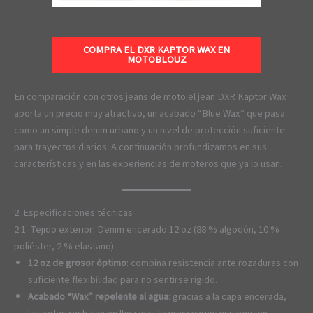
COMPRA EL DXR KAPTOR WAX EN
MOTOBLOUZ
En comparación con otros jeans de moto el jean DXR Kaptor Wax
aporta un precio muy atractivo, un acabado “Blue Wax” que pasa
como un simple denim urbano y un nivel de protección suficiente
para trayectos diarios. A continuación profundizamos en sus
características y en las experiencias de moteros que ya lo usan.
2. Especificaciones técnicas
2.1. Tejido exterior: Denim encerado 12 oz (88 % algodón, 10 %
poliéster, 2 % elastano)
12 oz de grosor óptimo
: combina resistencia ante rozaduras con
suficiente flexibilidad para no sentirse rígido.
Acabado “Wax” repelente al agua
: gracias a la capa encerada,