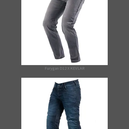
Furygan D12 X KEVLAR