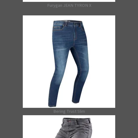
Furygan JEAN TYRON X
Bering Trust Slim