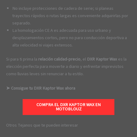
No incluye protecciones de cadera de serie; si planeas
trayectos rápidos o rutas largas es conveniente adquirirlas por
separado.
La homologación CE A es adecuada para uso urbano y
desplazamientos cortos, pero no para conducción deportiva a
alta velocidad ni viajes extensos.
Si para ti prima la
relación calidad-precio
, el
DXR Kaptor Wax
es la
elección perfecta para moverte a diario y enfrentar imprevistos
como lluvias leves sin renunciar a tu estilo.
➤ Consigue tu DXR Kaptor Wax ahora
COMPRA EL DXR KAPTOR WAX EN
MOTOBLOUZ
Otros Tejanos que te pueden interesar