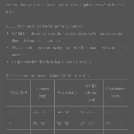
comodidad y protección del Kaptor Wax. Aquí tienes cómo hacerlo
bien:
5.1. ¿Cómo medir correctamente tu cuerpo?
Cintura
: mide sin apretar demasiado en la parte más estrecha
(línea del cinturón habitual).
Muslo
: mide con la pierna ligeramente flexionada en la zona más
ancha.
Largo interior
: desde la ingle hasta el tobillo.
5.2. Tabla orientativa de tallas DXR Kaptor Wax
Largo
Cintura
Equivalenc
Talla DXR
Muslo (cm)
interior
(cm)
ia US
(cm)
S
74 – 78
54 – 56
80 – 82
30
M
78 – 82
56 – 58
82 – 84
32