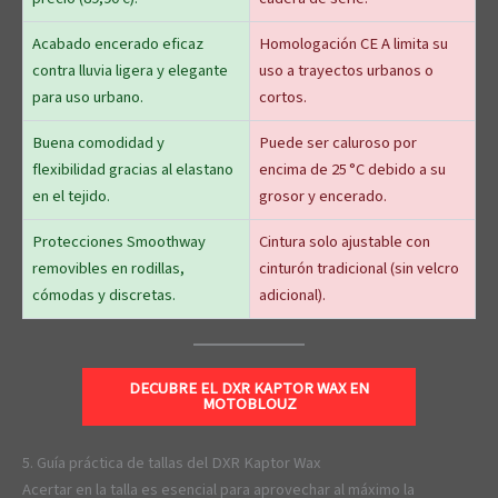
Acabado encerado eficaz
Homologación CE A limita su
contra lluvia ligera y elegante
uso a trayectos urbanos o
para uso urbano.
cortos.
Buena comodidad y
Puede ser caluroso por
flexibilidad gracias al elastano
encima de 25 °C debido a su
en el tejido.
grosor y encerado.
Protecciones Smoothway
Cintura solo ajustable con
removibles en rodillas,
cinturón tradicional (sin velcro
cómodas y discretas.
adicional).
DECUBRE EL DXR KAPTOR WAX EN
MOTOBLOUZ
5. Guía práctica de tallas del DXR Kaptor Wax
Acertar en la talla es esencial para aprovechar al máximo la