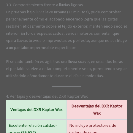
3.3. Comportamiento frente a lluvias ligeras
En pruebas bajo lluvia leve urbana (15 minutos), pude comprobar
personalmente cómo el acabado encerado logra que las gotas
resbalen eficazmente sobre el tejido exterior, manteniendo seco el
interior. En foros especializados, varios moteros comentan que
«para lluvias breves e imprevistas es perfecto, aunque no sustituye
a un pantalón impermeable específico».
El secado también es ágil: tras una lluvia suave, en unas dos horas
el pantalón vuelve a estar completamente seco, permitiendo seguir
utilizándolo cómodamente durante el día sin molestias.
4. Ventajas y desventajas del DXR Kaptor Wax
Desventajas del DXR Kaptor
Ventajas del DXR Kaptor Wax
Wax
Excelente relación calidad-
No incluye protectores de
precio (89,90 €).
cadera de serie.