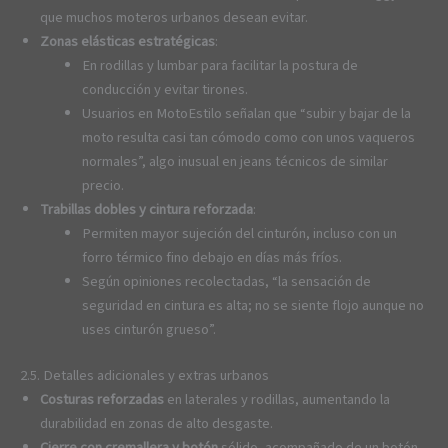
que muchos moteros urbanos desean evitar.
Zonas elásticas estratégicas
:
En rodillas y lumbar para facilitar la postura de
conducción y evitar tirones.
Usuarios en MotoEstilo señalan que “subir y bajar de la
moto resulta casi tan cómodo como con unos vaqueros
normales”, algo inusual en jeans técnicos de similar
precio.
Trabillas dobles y cintura reforzada
:
Permiten mayor sujeción del cinturón, incluso con un
forro térmico fino debajo en días más fríos.
Según opiniones recolectadas, “la sensación de
seguridad en cintura es alta; no se siente flojo aunque no
uses cinturón grueso”.
2.5. Detalles adicionales y extras urbanos
Costuras reforzadas
en laterales y rodillas, aumentando la
durabilidad en zonas de alto desgaste.
Cierre con cremallera y botón
sólido, acompañado de un botón