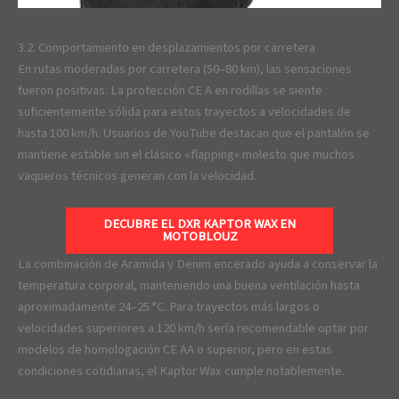
3.2. Comportamiento en desplazamientos por carretera
En rutas moderadas por carretera (50–80 km), las sensaciones
fueron positivas. La protección CE A en rodillas se siente
suficientemente sólida para estos trayectos a velocidades de
hasta 100 km/h. Usuarios de YouTube destacan que el pantalón se
mantiene estable sin el clásico «flapping» molesto que muchos
vaqueros técnicos generan con la velocidad.
DECUBRE EL DXR KAPTOR WAX EN
MOTOBLOUZ
La combinación de Aramida y Denim encerado ayuda a conservar la
temperatura corporal, manteniendo una buena ventilación hasta
aproximadamente 24–25 °C. Para trayectos más largos o
velocidades superiores a 120 km/h sería recomendable optar por
modelos de homologación CE AA o superior, pero en estas
condiciones cotidianas, el Kaptor Wax cumple notablemente.