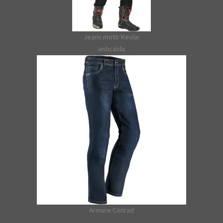
Jeans moto Kevlar
anticaída
Armure Conrad