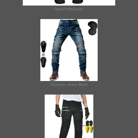
Spidi Pathfinder
Ofzimto Jeans Moto