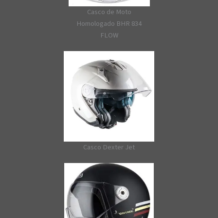
Casco de Moto
Homologado BHR 834
FLOW
Casco Dexter Jet