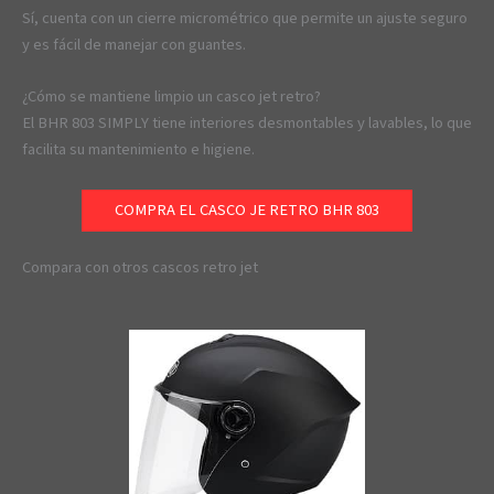
Sí, cuenta con un cierre micrométrico que permite un ajuste seguro
y es fácil de manejar con guantes.
¿Cómo se mantiene limpio un casco jet retro?
El BHR 803 SIMPLY tiene interiores desmontables y lavables, lo que
facilita su mantenimiento e higiene.
COMPRA EL CASCO JE RETRO BHR 803
Compara con otros cascos retro jet