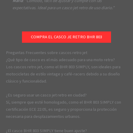
Maria
: “Cómodo, fácil de ajustar y cumple con las
expectativas. Ideal para un casco jet retro de uso diario.”
COMPRA EL CASCO JE RETRO BHR 803
Preguntas Frecuentes sobre cascos retro jet
¿Qué tipo de casco es el más adecuado para una moto retro?
Los cascos retro jet, como el BHR 803 SIMPLY, son ideales para
motocicletas de estilo vintage y café-racers debido a su diseño
clásico y funcionalidad.
¿Es seguro usar un casco jet retro en ciudad?
Sí, siempre que esté homologado, como el BHR 803 SIMPLY con
certificación ECE 22.05, es seguro y proporciona la protección
necesaria para desplazamientos urbanos.
¿El casco BHR 803 SIMPLY tiene buen ajuste?