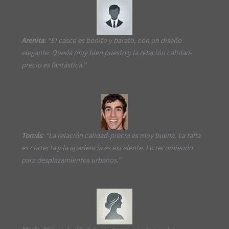
Arenita
: “El casco es bonito y barato, con un diseño
elegante. Queda muy bien puesto y la relación calidad-
precio es fantástica.”
Tomás
: “La relación calidad-precio es muy buena. La talla
es correcta y la apariencia es excelente. Lo recomiendo
para desplazamientos urbanos.”