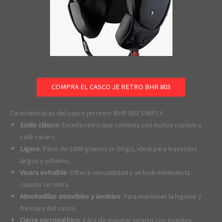
COMPRA EL CASCO JE RETRO BHR 803
Características del casco jet retro BHR 803 SIMPLY
Estilo clásico
: Diseño retro que combina con motos custom y
café-racers.
Ligero
: Peso de 1000 gramos (+-50 gr), ideal para trayectos
largos y urbanos.
Visera extraíble
: Ofrece versatilidad y un look minimalista
cuando se retira.
Almohadillas amovibles y lavables
: Para mantener la higiene y
frescura del casco.
Cierre micrométrico
: Fácil de manejar incluso con guantes,