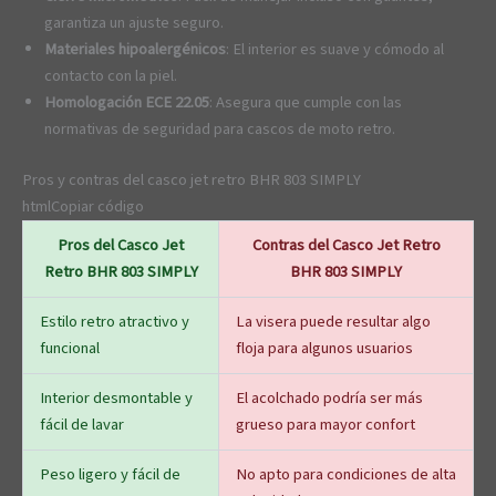
garantiza un ajuste seguro.
Materiales hipoalergénicos
: El interior es suave y cómodo al
contacto con la piel.
Homologación ECE 22.05
: Asegura que cumple con las
normativas de seguridad para cascos de moto retro.
Pros y contras del casco jet retro BHR 803 SIMPLY
htmlCopiar código
Pros del Casco Jet
Contras del Casco Jet Retro
Retro BHR 803 SIMPLY
BHR 803 SIMPLY
Estilo retro atractivo y
La visera puede resultar algo
funcional
floja para algunos usuarios
Interior desmontable y
El acolchado podría ser más
fácil de lavar
grueso para mayor confort
Peso ligero y fácil de
No apto para condiciones de alta