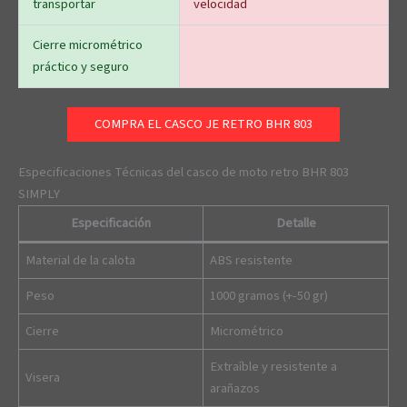
transportar
velocidad
Cierre micrométrico
práctico y seguro
COMPRA EL CASCO JE RETRO BHR 803
Especificaciones Técnicas del casco de moto retro BHR 803
SIMPLY
Especificación
Detalle
Material de la calota
ABS resistente
Peso
1000 gramos (+-50 gr)
Cierre
Micrométrico
Extraíble y resistente a
Visera
arañazos