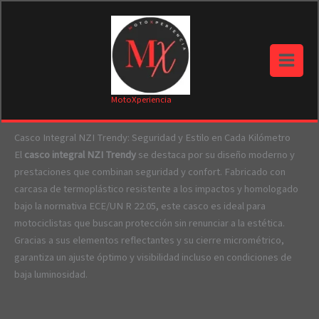
Ir
al
contenido
Main
Menu
MotoXperiencia
Casco Integral NZI Trendy: Seguridad y Estilo en Cada Kilómetro
El
casco integral NZI Trendy
se destaca por su diseño moderno y
prestaciones que combinan seguridad y confort. Fabricado con
carcasa de termoplástico resistente a los impactos y homologado
bajo la normativa ECE/UN R 22.05, este casco es ideal para
motociclistas que buscan protección sin renunciar a la estética.
Gracias a sus elementos reflectantes y su cierre micrométrico,
garantiza un ajuste óptimo y visibilidad incluso en condiciones de
baja luminosidad.