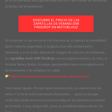
te estás llevando una zapatilla que muchos fabricantes te venderían
al doble, sin despeinarse.
DESCUBRE EL PRECIO DE LAS
ZAPATILLAS DE VERANO DXR
FIREDROP EN MOTOBLOUZ
En resumen: si vas en moto con frecuencia, si valoras la comodidad
tanto como la seguridad, si te gusta ese rollo urbano pero
funcional, y si no estás dispuesto a pagar de más por una etiqueta,
las
zapatillas moto DXR Firedrop
son una jugada maestra. Es más, si
todavía tienes dudas, lo mejor que puedes hacer es preguntarnos
directamente y te echamos un cable:
https://motoxperiencia.com/contacta-con-nosotros/
Pero hazlo rápido. Porque quien prueba esto, no vuelve a las de
antes. Y si te lo estás pensando demasiado… quizá es porque
estás buscando una excusa para no mejorar tu experiencia encima
de la moto. Y eso, amigo mío, ya no es problema del producto. Es