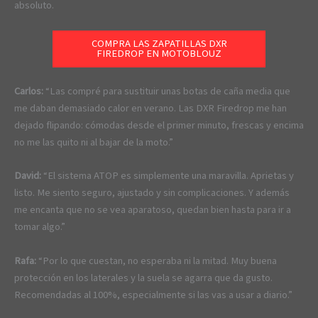
absoluto.
COMPRA LAS ZAPATILLAS DXR
FIREDROP EN MOTOBLOUZ
Carlos:
“Las compré para sustituir unas botas de caña media que
me daban demasiado calor en verano. Las DXR Firedrop me han
dejado flipando: cómodas desde el primer minuto, frescas y encima
no me las quito ni al bajar de la moto.”
David:
“El sistema ATOP es simplemente una maravilla. Aprietas y
listo. Me siento seguro, ajustado y sin complicaciones. Y además
me encanta que no se vea aparatoso, quedan bien hasta para ir a
tomar algo.”
Rafa:
“Por lo que cuestan, no esperaba ni la mitad. Muy buena
protección en los laterales y la suela se agarra que da gusto.
Recomendadas al 100%, especialmente si las vas a usar a diario.”