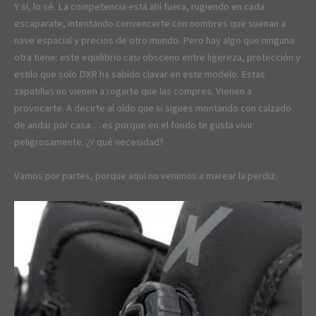
Y sí, lo sé. La competencia está ahí fuera, rugiendo en cada
escaparate, intentando convencerte con nombres que suenan a
nave espacial y precios de otro mundo. Pero hay algo que ninguna
otra tiene: este equilibrio casi obsceno entre ligereza, protección y
estilo que solo DXR ha sabido clavar en este modelo. Estas
zapatillas no vienen a rogarte que las compres. Vienen a
provocarte. A decirte al oído que si sigues montando con calzado
de andar por casa… es porque en el fondo te gusta vivir
peligrosamente. ¿Y qué necesidad?
Vamos por partes, porque aquí no venimos a marear la perdiz.