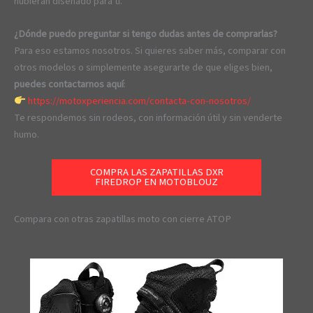
hubieran diseñado para ti.
¿Dónde puedo preguntar si tengo dudas antes de comprarlas?
Para eso estamos nosotros. Si quieres saber más, comparar con
otros modelos o simplemente asegurarte de que eliges bien,
puedes contactarnos aquí
:
https://motoxperiencia.com/contacta-con-nosotros/
Te respondemos sin rodeos, con información útil y sin venderte
humo.
COMPRA LAS ZAPATILLAS DXR
FIREDROP EN MOTOBLOUZ
Compara con otras zapatillas moto con cierre ATOP