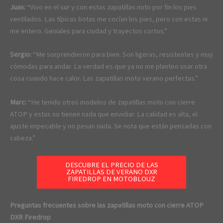
Juan:
“Vivo en el sur y con estas zapatillas noto por fin los pies
ventilados. Las típicas botas me cocían los pies, pero con estas ni
me entero. Geniales para ciudad y trayectos cortos.”
Sergio:
“Me sorprendieron para bien. Son ligeras, resistentes y muy
cómodas para andar. La verdad es que ya no me planteo usar otra
cosa cuando hace calor. Las zapatillas moto verano perfectas.”
Marc:
“He tenido otros modelos de zapatillas moto con cierre
ATOP y estas no tienen nada que envidiar. La calidad es alta, el
ajuste impecable y no pesan nada. Se nota que están pensadas con
cabeza.”
DESCUBRE EL PRECIO DE LAS
ZAPATILLAS DE VERANO DXR
FIREDROP EN MOTOBLOUZ
Preguntas frecuentes sobre las zapatillas moto con cierre ATOP
DXR Firedrop