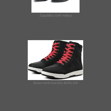
Zapatillas DXR Haltya
Botas moto baratas BORLENI