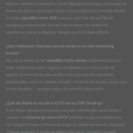
Aquí no venimos a marearte. Si has llegado hasta aquí, es porque ya
te han picado la curiosidad. Estás a una pregunta (o seis) de decidir
si estas
zapatillas moto DXR
son ese capricho útil que llevas
semanas posponiendo. Así que resolvemos tus dudas sin
anestesia, con la verdad por delante y el SEO bien afilado.
¿Son realmente cómodas para el verano o es solo marketing
barato?
No, no es humo. Estas
zapatillas moto verano
están hechas para
dejar respirar tus pies. Ligeras, ventiladas y sin sensación de
agobio. Si eres de los que acaba cada ruta con los calcetines
empapados, esto te cambia el juego. Y si no lo necesitas, mejor que
no las pruebes… porque luego no querrás volver atrás.
¿Qué tan fiable es el cierre ATOP en las DXR Firedrop?
Es lo mejor que les ha pasado a tus pies desde que aprendiste a
caminar. El
sistema de cierre ATOP
permite un ajuste milimétrico,
sin complicaciones y sin miedo a que se suelte en marcha. Da igual
si llevas guantes o estás en plena ruta: giras, encajas y a volar.