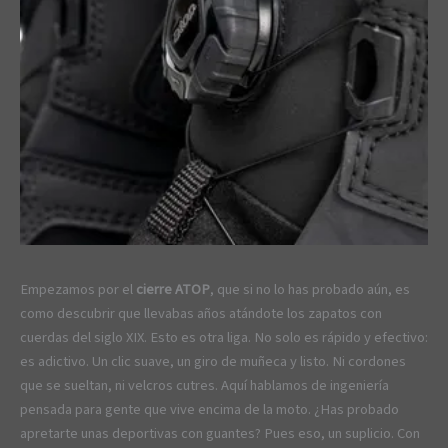
Empezamos por el
cierre ATOP
, que si no lo has probado aún, es
como descubrir que llevabas años atándote los zapatos con
cuerdas del siglo XIX. Esto es otra liga. No solo es rápido y efectivo:
es adictivo. Un clic suave, un giro de muñeca y listo. Ni cordones
que se sueltan, ni velcros cutres. Aquí hablamos de ingeniería
pensada para gente que vive encima de la moto. ¿Has probado
apretarte unas deportivas con guantes? Pues eso, un suplicio. Con