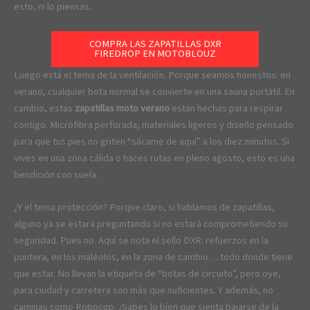
esto, ni lo piensas.
COMPRA LAS ZAPATILLAS DXR
FIREDROP EN MOTOBLOUZ
Luego está el tema de la ventilación. Porque seamos honestos: en
verano, cualquier bota normal se convierte en una sauna portátil. En
cambio, estas
zapatillas moto verano
están hechas para respirar
contigo. Microfibra perforada, materiales ligeros y diseño pensado
para que tus pies no griten “sácame de aquí” a los diez minutos. Si
vives en una zona cálida o haces rutas en pleno agosto, esto es una
bendición con suela.
¿Y el tema protección? Porque claro, si hablamos de zapatillas,
alguno ya se estará preguntando si no estará comprometiendo su
seguridad. Pues no. Aquí se nota el sello DXR: refuerzos en la
puntera, en los maléolos, en la zona de cambio… todo donde tiene
que estar. No llevan la etiqueta de “botas de circuito”, pero oye,
para ciudad y carretera son más que suficientes. Y además, no
caminas como Robocop. ¿Sabes lo bien que sienta bajarse de la