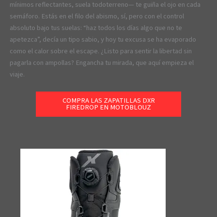
mínimos reflectantes, suela todoterreno— te guiña el ojo en cada
semáforo. Estás en el filo del abismo, sí, pero con el control
absoluto bajo tus suelas: “haz todos los días algo que no te
apetezca”, decía un tipo sabio, y hoy tu excusa se ha evaporado
como el calor sobre el escape. ¿Listo para sentir la libertad sin
pagarla con ampollas? Engancha tu mirada, que aquí empieza el
viaje.
COMPRA LAS ZAPATILLAS DXR
FIREDROP EN MOTOBLOUZ