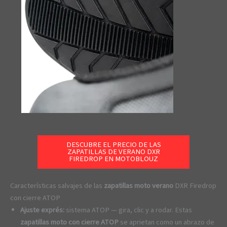
DESCUBRE EL PRECIO DE LAS
ZAPATILLAS DE VERANO DXR
FIREDROP EN MOTOBLOUZ
Características salvajes de las
zapatillas moto verano
DXR Firedrop
con cierre ATOP
Ajuste exprés:
sistema ATOP — gira, clic y a rodar. Estas
zapatillas moto con cierre ATOP
se aprietan como un abrazo de