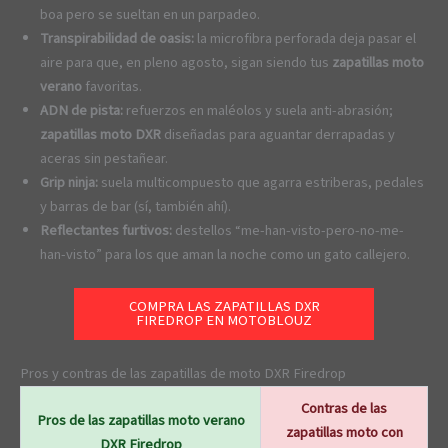
boa pero se sueltan en un parpadeo.
Transpirabilidad de oasis:
la microfibra perforada deja pasar el
aire para que, en pleno agosto, sigan siendo tus
zapatillas moto
verano
favoritas.
ADN de pista:
refuerzos en maléolos y suela anti-abrasión;
zapatillas moto DXR
diseñadas para aguantar derrapadas y
aceras sin pestañear.
Grip ninja:
suela multicompuesto que agarra estriberas, pedales
y barras de bar (sí, también ahí).
Reflectantes furtivos:
destellos “me-han-visto-pero-no-me-
han-visto” para los que aman la noche como un gato callejero.
COMPRA LAS ZAPATILLAS DXR
FIREDROP EN MOTOBLOUZ
Pros y contras de las zapatillas de moto DXR Firedrop
Contras de las
Pros de las zapatillas moto verano
zapatillas moto con
DXR Firedrop