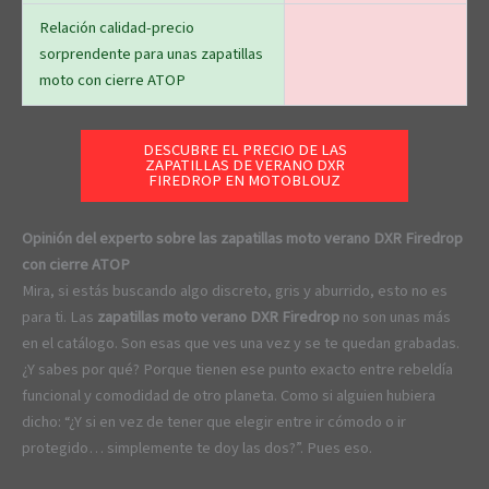
Relación calidad-precio
sorprendente para unas zapatillas
moto con cierre ATOP
DESCUBRE EL PRECIO DE LAS
ZAPATILLAS DE VERANO DXR
FIREDROP EN MOTOBLOUZ
Opinión del experto sobre las zapatillas moto verano DXR Firedrop
con cierre ATOP
Mira, si estás buscando algo discreto, gris y aburrido, esto no es
para ti. Las
zapatillas moto verano DXR Firedrop
no son unas más
en el catálogo. Son esas que ves una vez y se te quedan grabadas.
¿Y sabes por qué? Porque tienen ese punto exacto entre rebeldía
funcional y comodidad de otro planeta. Como si alguien hubiera
dicho: “¿Y si en vez de tener que elegir entre ir cómodo o ir
protegido… simplemente te doy las dos?”. Pues eso.